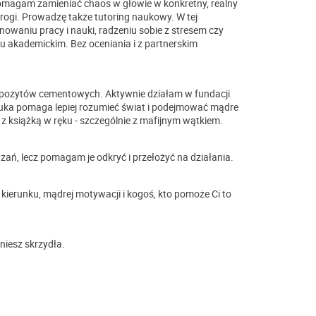
Pomagam zamieniać chaos w głowie w konkretny, realny
rogi. Prowadzę także tutoring naukowy. W tej
owaniu pracy i nauki, radzeniu sobie z stresem czy
 akademickim. Bez oceniania i z partnerskim
mpozytów cementowych. Aktywnie działam w fundacji
uka pomaga lepiej rozumieć świat i podejmować mądre
i z książką w ręku - szczególnie z mafijnym wątkiem.
ązań, lecz pomagam je odkryć i przełożyć na działania.
o kierunku, mądrej motywacji i kogoś, kto pomoże Ci to
niesz skrzydła.