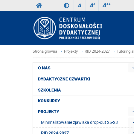
A
++
A
+
A
Strona główna
Projekty
RID 2024-2027
Tutoring 
O NAS
DYDAKTYCZNE CZWARTKI
SZKOLENIA
KONKURSY
PROJEKTY
Minimalizowanie zjawiska drop-out 25-28
RID 2024-2027