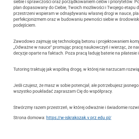
siebie i sprawczości oraz porządkowaniem celów i priorytetów. 
plan dopasowany do Ciebie, Twoich możliwości i Twojego etapu d
przestrzeni wspieram w odnajdywaniu własnej drogi w nauce, plan
perfekcjonizmem oraz w budowaniu pewności siebie w środowisku
podejściem.
Zawodowo zajmuję się technologią betonu i projektowaniem ko
„Odważne w nauce” promując pracę naukowczyń i wierząc, że na
decyzje oparte na faktach. Poza pracą ładuję baterie na pilatesie 
Tutoring traktuję jak wspólną drogę, w której nie narzucam rozwi
Jeśli czujesz, że masz w sobie potencjał, ale potrzebujesz jasneg
wszystko poukładać zapraszam Cię do współpracy.
Stwórzmy razem przestrzeń, w której odważnie i świadomie rozwi
Strona domowa:
https://w-iskrakozak.v.prz.edu.pl/