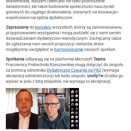
akademickiej. Naszym celem jest nie tylko podnoszenie
świadomości, ale także budowanie społeczności nauczycieli
gotowych do ciągłego doskonalenia, otwartych na innowacje i
współczesne narzędzia dydaktyczne.
Zapraszamy
do
kontaktu
wszystkich, którzy są zainteresowaniu
przygotowaniem wystąpienia i mogą podzielić się z nami swoim
doświadczeniem dydaktyczno-metodycznym. Zachęcamy także
do zgłaszania nam swoich propozycji i tematów, które
moglibyśmy uwzględnić w
harmonogramie
naszych spotkań.
Spotkania
odbywają się na platformie Microsoft
Teams
.
Pracownicy Politechniki Rzeszowskiej mogą dołączyć do zespołu
za pomocą odnośnika
Dydaktyczne Czwartki na PRZ
(wymaga
akceptacji administratora) lub kodu zespołu:
unofp1w
(trzeba go
wpisać w polu z listą zespołów; nie wymaga to akceptacji).