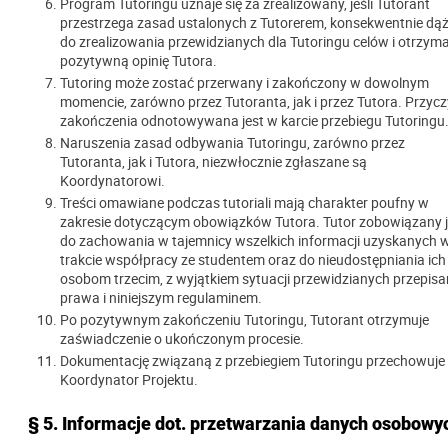
Program Tutoringu uznaje się za zrealizowany, jeśli Tutorant
przestrzega zasad ustalonych z Tutorerem, konsekwentnie dą
do zrealizowania przewidzianych dla Tutoringu celów i otrzym
pozytywną opinię Tutora.
Tutoring może zostać przerwany i zakończony w dowolnym
momencie, zarówno przez Tutoranta, jak i przez Tutora. Przyc
zakończenia odnotowywana jest w karcie przebiegu Tutoringu
Naruszenia zasad odbywania Tutoringu, zarówno przez
Tutoranta, jak i Tutora, niezwłocznie zgłaszane są
Koordynatorowi.
Treści omawiane podczas tutoriali mają charakter poufny w
zakresie dotyczącym obowiązków Tutora. Tutor zobowiązany j
do zachowania w tajemnicy wszelkich informacji uzyskanych 
trakcie współpracy ze studentem oraz do nieudostępniania ich
osobom trzecim, z wyjątkiem sytuacji przewidzianych przepis
prawa i niniejszym regulaminem.
Po pozytywnym zakończeniu Tutoringu, Tutorant otrzymuje
zaświadczenie o ukończonym procesie.
Dokumentację związaną z przebiegiem Tutoringu przechowuje
Koordynator Projektu.
§ 5. Informacje dot. przetwarzania danych osobowy