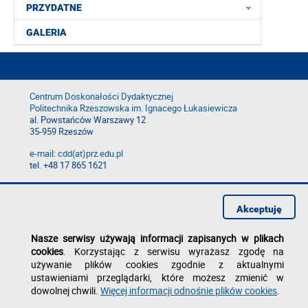
PRZYDATNE
GALERIA
Centrum Doskonałości Dydaktycznej
Politechnika Rzeszowska im. Ignacego Łukasiewicza
al. Powstańców Warszawy 12
35-959 Rzeszów
e-mail: cdd(at)prz.edu.pl
tel. +48 17 865 1621
Deklaracja dostępności
Polityka prywatności
Akceptuję
Zgłoś błąd na stronie
Nasze serwisy używają informacji zapisanych w plikach
cookies
. Korzystając z serwisu wyrażasz zgodę na
używanie plików cookies zgodnie z aktualnymi
ustawieniami przeglądarki, które możesz zmienić w
dowolnej chwili.
Więcej informacji odnośnie plików cookies
.