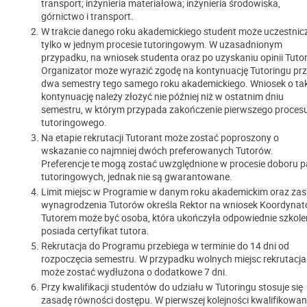
transport; inżynieria materiałowa; inżynieria środowiska,
górnictwo i transport.
W trakcie danego roku akademickiego student może uczestnic
tylko w jednym procesie tutoringowym. W uzasadnionym
przypadku, na wniosek studenta oraz po uzyskaniu opinii Tutor
Organizator może wyrazić zgodę na kontynuację Tutoringu pr
dwa semestry tego samego roku akademickiego. Wniosek o ta
kontynuację należy złożyć nie później niż w ostatnim dniu
semestru, w którym przypada zakończenie pierwszego proces
tutoringowego.
Na etapie rekrutacji Tutorant może zostać poproszony o
wskazanie co najmniej dwóch preferowanych Tutorów.
Preferencje te mogą zostać uwzględnione w procesie doboru p
tutoringowych, jednak nie są gwarantowane.
Limit miejsc w Programie w danym roku akademickim oraz za
wynagrodzenia Tutorów określa Rektor na wniosek Koordynat
Tutorem może być osoba, która ukończyła odpowiednie szkolen
posiada certyfikat tutora.
Rekrutacja do Programu przebiega w terminie do 14 dni od
rozpoczęcia semestru. W przypadku wolnych miejsc rekrutacja
może zostać wydłużona o dodatkowe 7 dni.
Przy kwalifikacji studentów do udziału w Tutoringu stosuje się
zasadę równości dostępu. W pierwszej kolejności kwalifikowan