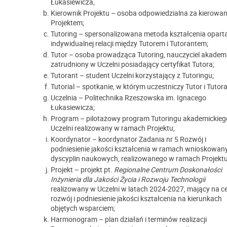
Łukasiewicza,
Kierownik Projektu – osoba odpowiedzialna za kierowan
Projektem;
Tutoring – spersonalizowana metoda kształcenia opart
indywidualnej relacji między Tutorem i Tutorantem;
Tutor – osoba prowadząca Tutoring, nauczyciel akademi
zatrudniony w Uczelni posiadający certyfikat Tutora;
Tutorant – student Uczelni korzystający z Tutoringu;
Tutorial – spotkanie, w którym uczestniczy Tutor i Tutora
Uczelnia – Politechnika Rzeszowska im. Ignacego
Łukasiewicza;
Program – pilotażowy program Tutoringu akademickieg
Uczelni realizowany w ramach Projektu;
Koordynator – koordynator Zadania nr 5 Rozwój i
podniesienie jakości kształcenia w ramach wnioskowan
dyscyplin naukowych, realizowanego w ramach Projektu
Projekt – projekt pt.
Regionalne Centrum Doskonałości
Inżynieria dla Jakości Życia i Rozwoju Technologii
realizowany w Uczelni w latach 2024-2027, mający na c
rozwój i podniesienie jakości kształcenia na kierunkach
objętych wsparciem;
Harmonogram – plan działań i terminów realizacji