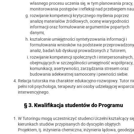
własnego procesu uczenia się, w tym planowania pracy,
monitorowania postępów i refleksji nad przebiegiem nau
rozwijanie kompetencji krytycznego myślenia poprzez
analizę materiałów źródłowych, ocenę wiarygodności
informacji oraz formułowanie argumentów popartych
danymi,
kształcenie umiejętności syntetyzowania informacji i
formułowania wniosków na podstawie przeprowadzon
analiz, badań lub dyskusji prowadzonych z Tutorem,
rozwijanie kompetencji społecznych i interpersonalnych,
obejmujących w szczególności umiejętność współpracy,
komunikacji, asertywności, zarządzania stresem oraz
budowania adekwatnej samooceny i pewności siebie.
Relacja tutorska ma charakter edukacyjno-rozwojowy. Tutor ni
pełni roli psychologa, terapeuty ani osoby udzielającej wsparci
interwencyjnego.
§ 3. Kwalifikacja studentów do Programu
W Tutoringu mogą uczestniczyć studenci Uczelni kształcący si
kierunkach studiów przypisanych do dyscyplin objętych
Projektem, tj. inżynieria chemiczna; inżynieria lądowa, geodezja