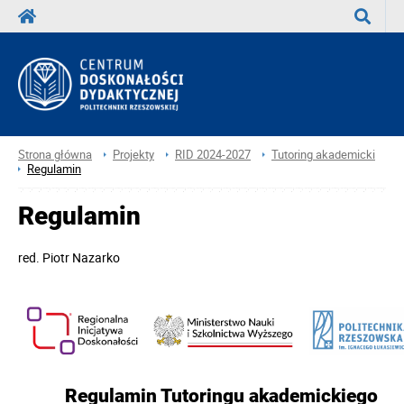
Wyszuka
Strona główna
Projekty
RID 2024-2027
Tutoring akademicki
Regulamin
Regulamin
red.
Piotr Nazarko
Regulamin Tutoringu akademickiego