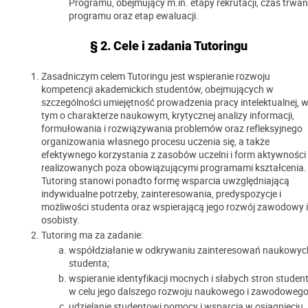
Programu, obejmujący m.in. etapy rekrutacji, czas trwan
programu oraz etap ewaluacji.
§ 2. Cele i zadania Tutoringu
Zasadniczym celem Tutoringu jest wspieranie rozwoju
kompetencji akademickich studentów, obejmujących w
szczególności umiejętność prowadzenia pracy intelektualnej, 
tym o charakterze naukowym, krytycznej analizy informacji,
formułowania i rozwiązywania problemów oraz refleksyjnego
organizowania własnego procesu uczenia się, a także
efektywnego korzystania z zasobów uczelni i form aktywności
realizowanych poza obowiązującymi programami kształcenia.
Tutoring stanowi ponadto formę wsparcia uwzględniającą
indywidualne potrzeby, zainteresowania, predyspozycje i
możliwości studenta oraz wspierającą jego rozwój zawodowy i
osobisty.
Tutoring ma za zadanie:
współdziałanie w odkrywaniu zainteresowań naukowyc
studenta;
wspieranie identyfikacji mocnych i słabych stron studen
w celu jego dalszego rozwoju naukowego i zawodowego
udzielanie studentowi pomocy i wsparcia w osiągnięciu