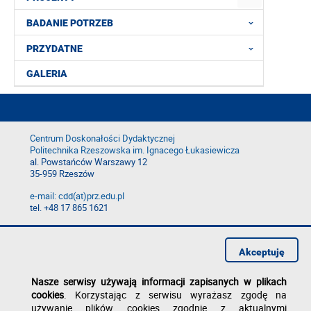
BADANIE POTRZEB
PRZYDATNE
GALERIA
Centrum Doskonałości Dydaktycznej
Politechnika Rzeszowska im. Ignacego Łukasiewicza
al. Powstańców Warszawy 12
35-959 Rzeszów
e-mail: cdd(at)prz.edu.pl
tel. +48 17 865 1621
Deklaracja dostępności
Polityka prywatności
Akceptuję
Zgłoś błąd na stronie
Nasze serwisy używają informacji zapisanych w plikach
cookies
. Korzystając z serwisu wyrażasz zgodę na
używanie plików cookies zgodnie z aktualnymi