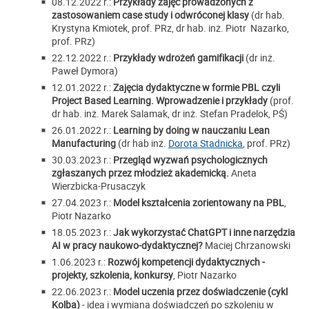
08.12.2022 r.:
Przykłady zajęć prowadzonych z
zastosowaniem case study i odwróconej klasy
(dr hab.
Krystyna Kmiotek, prof. PRz, dr hab. inż. Piotr Nazarko,
prof. PRz)
22.12.2022 r.:
Przykłady wdrożeń gamifikacji
(dr inż.
Paweł Dymora)
12.01.2022 r.:
Zajęcia dydaktyczne w formie PBL czyli
Project Based Learning. Wprowadzenie i przykłady
(prof.
dr hab. inż. Marek Salamak, dr inż. Stefan Pradelok, PŚ)
26.01.2022 r.:
Learning by doing w nauczaniu Lean
Manufacturing
(dr hab inż.
Dorota Stadnicka
, prof. PRz)
30.03.2023 r.:
Przegląd wyzwań psychologicznych
zgłaszanych przez młodzież akademicką.
Aneta
Wierzbicka-Prusaczyk
27.04.2023 r.:
Model kształcenia zorientowany na PBL
,
Piotr Nazarko
18.05
.2023 r.:
Jak wykorzystać ChatGPT i inne narzędzia
AI w pracy naukowo-dydaktycznej?
Maciej Chrzanowski
1.06.2023 r.:
Rozwój kompetencji dydaktycznych -
projekty, szkolenia, konkursy
, Piotr Nazarko
22.06.2023 r.:
Model uczenia przez doświadczenie (cykl
Kolba)
- idea i wymiana doświadczeń po szkoleniu w