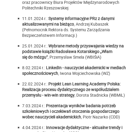
oraz pracownicy Biura Projektów Międzynarodowych
Politechniki Rzeszowskiej
11.01.2024 r.:
Systemy informacyjne PRz z danymi
aktualizowanymi na bieżąco
, Andrzej Kubaszek
(Pełnomocnik Rektora ds. Systemu Zarządzania
Bezpieczeństwem Informacji.)
25.01.2024 r.:
Wybrane metody przyswajania wiedzy na
podstawie książki Radosława Kotarskiego „Włam
się do mózgu”
, Przemysław Smela (WBIŚiA)
8.02.2024 r.:
LinkedIn - nauczyciel akademicki w mediach
społecznościowych
, Iwona Wojciechowska (WZ)
22.02.2024 r.:
Projekt Lean Learning Academy Polska:
Realizacja procesu dydaktycznego ze współudziałem
przemysłu - win-win strategy
, Dorota Stadnicka (WBMiL)
7.03.2024 r.:
Prezentacja wyników badania potrzeb
szkoleniowych i oczekiwań otoczenia gospodarczego
wobec nauczycieli akademickich
, Piotr Nazarko (CDD)
4.04.2024 r.:
Innowacje dydaktyczne - aktualne trendy i