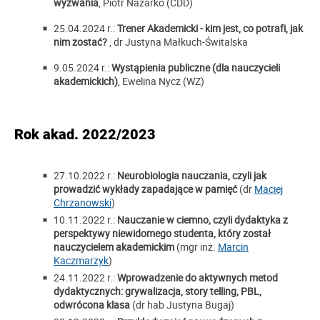
wyzwania
, Piotr Nazarko (CDD)
25.04.2024 r.:
Trener Akademicki - kim jest, co potrafi, jak
nim zostać?
, dr Justyna Małkuch-Świtalska
9.05.2024 r.:
Wystąpienia publiczne (dla nauczycieli
akademickich)
, Ewelina Nycz (WZ)
Rok akad. 2022/2023
27.10.2022 r.:
Neurobiologia nauczania, czyli jak
prowadzić wykłady zapadające w pamięć
(dr
Maciej
Chrzanowski
)
10.11.2022 r.:
Nauczanie w ciemno, czyli dydaktyka z
perspektywy niewidomego studenta, który został
nauczycielem akademickim
(mgr inż.
Marcin
Kaczmarzyk
)
24.11.2022 r.:
Wprowadzenie do aktywnych metod
dydaktycznych: grywalizacja, story telling, PBL,
odwrócona klasa
(dr hab Justyna Bugaj)