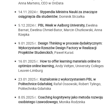
Anna Martens,
CEO w OnData
14.11.2024 r.:
Stypendia Ministra Nauki za znaczące
osiągnięcia dla studentów
, Dominik Strzałka
5.12.2024 r.:
PBL Week w Aalborg University,
Ewelina
Barnat,
Ewelina Chmiel-Bator
,
Marcin Chutkowski,
Anna
Rzepka
9.01.2025 r.:
Design Thinking w procesie dydaktycznym:
Wykorzystanie Rzeszów Design Factory w Realizacji
Projektów Studenckich
, Paweł Kuraś
16.01.2025 r.:
How to offer learning materials online to
optimize online learning,
Andy Veltjen, University Colleges
Leuven-Limburg
23.01.2025 r.:
Kształcenie z wykorzystaniem PBL w
Politechnice Gdańskiej
, Rafał Ossowski, Robert Tylingo,
Politechnika Gdańska
8.05.2025 r.:
Coaching kognitywny jako metoda rozwoju
osobistego i zawodowego
, Monika Rodzinka