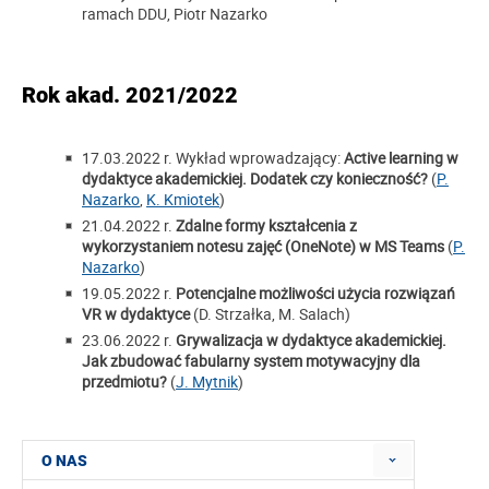
ramach DDU, Piotr Nazarko
Rok akad. 2021/2022
17.03.2022 r. Wykład wprowadzający:
Active learning w
dydaktyce akademickiej. Dodatek czy konieczność?
(
P.
Nazarko
,
K. Kmiotek
)
21.04.2022 r.
Zdalne formy kształcenia z
wykorzystaniem notesu zajęć (OneNote) w MS Teams
(
P.
Nazarko
)
19.05.2022 r.
Potencjalne możliwości użycia rozwiązań
VR w dydaktyce
(D. Strzałka, M. Salach)
23.06.2022 r.
Grywalizacja w dydaktyce akademickiej.
Jak zbudować fabularny system motywacyjny dla
przedmiotu?
(
J. Mytnik
)
O NAS