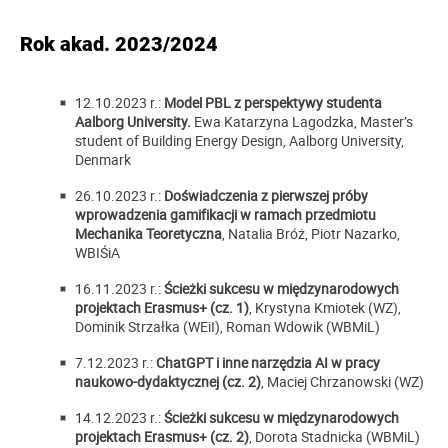
Rok akad. 2023/2024
12.10.2023 r.:
Model PBL z perspektywy studenta
Aalborg University.
Ewa Katarzyna Lagodzka, Master’s
student of Building Energy Design, Aalborg University,
Denmark
26.10.2023 r.:
Doświadczenia z pierwszej próby
wprowadzenia gamifikacji w ramach przedmiotu
Mechanika Teoretyczna
, Natalia Bróż, Piotr Nazarko,
WBIŚiA
16.11.2023 r.:
Ścieżki sukcesu w międzynarodowych
projektach Erasmus+ (cz. 1)
, Krystyna Kmiotek (WZ),
Dominik Strzałka (WEiI), Roman Wdowik (WBMiL)
7.12.2023 r.:
ChatGPT i inne narzędzia AI w pracy
naukowo-dydaktycznej (cz. 2)
, Maciej Chrzanowski (WZ)
14.12.2023 r.:
Ścieżki sukcesu w międzynarodowych
projektach Erasmus+ (cz. 2)
, Dorota Stadnicka (WBMiL)