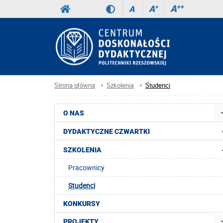
A
++
A
+
A
Strona główna
Szkolenia
Studenci
O NAS
DYDAKTYCZNE CZWARTKI
SZKOLENIA
Pracownicy
Studenci
KONKURSY
PROJEKTY