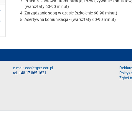
Praca zespołowa - komunikacja, rozwiązywanie konfliktów,
(warsztaty 60-90 minut)
Zarządzanie sobą w czasie (szkolenie 60-90 minut)
Asertywna komunikacja - (warsztaty 60-90 minut)
e-mail: cdd(at)prz.edu.pl
Deklara
tel. +48 17 865 1621
Polityk
Zgłoś b