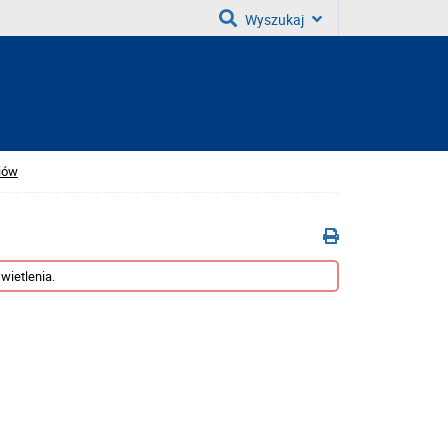
Wyszukaj
diów
wietlenia.