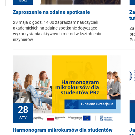
Zaproszenie na zdalne spotkanie
Za
tu
29 maja o godz. 14:00 zapraszam nauczycieli
akademickich na zdalne spotkanie dotyczące
Za
wykorzystania aktywnych metod w kształceniu
pr
inżynierów.
Po
28
STY
Harmonogram mikrokursów dla studentów
Ja