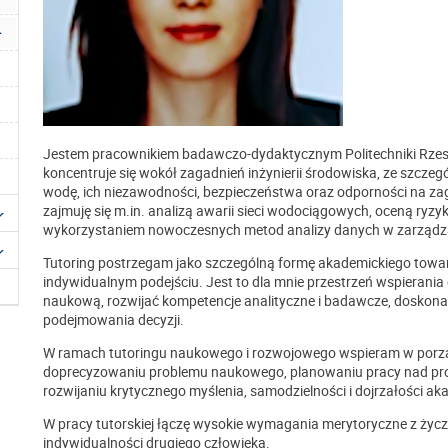
Jestem pracownikiem badawczo-dydaktycznym Politechniki Rzes
koncentruje się wokół zagadnień inżynierii środowiska, ze szc
wodę, ich niezawodności, bezpieczeństwa oraz odporności na zag
zajmuję się m.in. analizą awarii sieci wodociągowych, oceną ry
wykorzystaniem nowoczesnych metod analizy danych w zarządzan
Tutoring postrzegam jako szczególną formę akademickiego towarz
indywidualnym podejściu. Jest to dla mnie przestrzeń wspierani
naukową, rozwijać kompetencje analityczne i badawcze, doskonal
podejmowania decyzji.
W ramach tutoringu naukowego i rozwojowego wspieram w por
doprecyzowaniu problemu naukowego, planowaniu pracy nad proj
rozwijaniu krytycznego myślenia, samodzielności i dojrzałości aka
W pracy tutorskiej łączę wysokie wymagania merytoryczne z życzl
indywidualności drugiego człowieka.