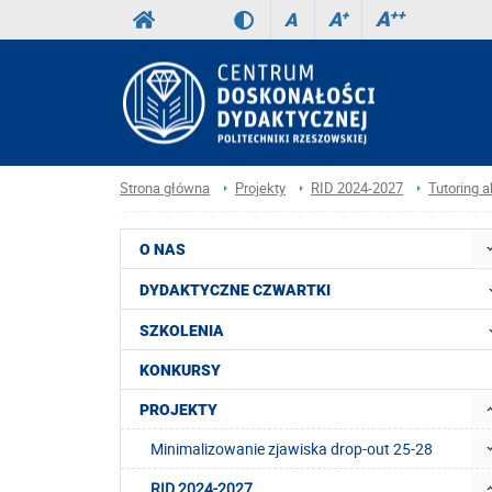
A
++
A
+
A
Strona główna
Projekty
RID 2024-2027
Tutoring 
O NAS
DYDAKTYCZNE CZWARTKI
SZKOLENIA
KONKURSY
PROJEKTY
Minimalizowanie zjawiska drop-out 25-28
RID 2024-2027