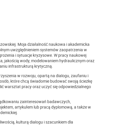
zowskiej. Moja działalność naukowa i akademicka
zególnym uwzględnieniem systemów zaopatrzenia w
rożenia i sytuacje kryzysowe. W pracy naukowej
zyka, jakością wody, modelowaniem hydraulicznym oraz
iu infrastrukturą krytyczną.
yszenia w rozwoju, opartą na dialogu, zaufaniu i
a osób, które chcą świadomie budować swoją ścieżkę
ić warsztat pracy oraz uczyć się odpowiedzialnego
ządkowaniu zainteresowań badawczych,
ektem, artykułem lub pracą dyplomową, a także w
demickiej.
iwością, kulturą dialogu i szacunkiem dla