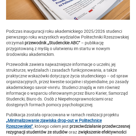
Podczas inauguracji roku akademickiego 2025/2026 studenci
pierwszego roku wszystkich wydziałów Politechniki Rzeszowskiej
otrzymali
przewodnik „Studenckie ABC”
– publikację
przygotowaną z myślą o ułatwieniu im startu w nowym
środowisku akademickim.
Przewodnik zawiera najważniejsze informacje o uczelni, jej
strukturze, wydziałach i zasadach funkcjonowania, a także
praktyczne wskazówki dotyczące życia studenckiego – od spraw
organizacyjnych, przez kwestie socjalne i stypendialne, po zasady
akademickiego savoir-vivre’u. Studenci znajdą w nim również
informacje o wsparciu oferowanym przez Biuro Karier, Samorząd
Studencki, Biuro ds. Osób z Niepełnosprawnościami oraz
dostępnych formach pomocy psychologicznej.
Publikacja została opracowana w ramach realizacji projektu
„Minimalizowanie zjawiska drop-out w Politechnice
Rzeszowskiej”
, którego celem jest
przeciwdziałanie przedwczesnej
rezygnacji studentów ze studiów
oraz
zwiększenie efektywności