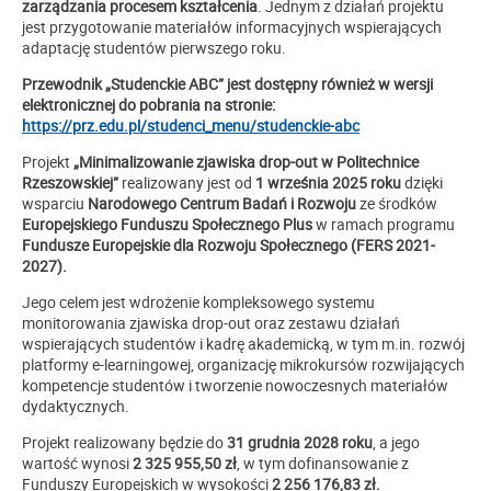
zarządzania procesem kształcenia
. Jednym z działań projektu
jest przygotowanie materiałów informacyjnych wspierających
adaptację studentów pierwszego roku.
Przewodnik „Studenckie ABC” jest dostępny również w wersji
elektronicznej do pobrania na stronie:
https://prz.edu.pl/studenci_menu/studenckie-abc
Projekt
„Minimalizowanie zjawiska drop-out w Politechnice
Rzeszowskiej”
realizowany jest od
1 września 2025 roku
dzięki
wsparciu
Narodowego Centrum Badań i Rozwoju
ze środków
Europejskiego Funduszu Społecznego Plus
w ramach programu
Fundusze Europejskie dla Rozwoju Społecznego (FERS 2021-
2027).
Jego celem jest wdrożenie kompleksowego systemu
monitorowania zjawiska drop-out oraz zestawu działań
wspierających studentów i kadrę akademicką, w tym m.in. rozwój
platformy e-learningowej, organizację mikrokursów rozwijających
kompetencje studentów i tworzenie nowoczesnych materiałów
dydaktycznych.
Projekt realizowany będzie do
31 grudnia 2028 roku
, a jego
wartość wynosi
2 325 955,50 zł
, w tym dofinansowanie z
Funduszy Europejskich w wysokości
2 256 176,83 zł.