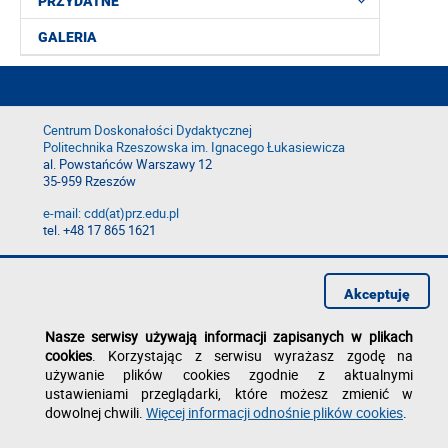
PRZYDATNE
GALERIA
Centrum Doskonałości Dydaktycznej
Politechnika Rzeszowska im. Ignacego Łukasiewicza
al. Powstańców Warszawy 12
35-959 Rzeszów
e-mail: cdd(at)prz.edu.pl
tel. +48 17 865 1621
Deklaracja dostępności
Polityka prywatności
Akceptuję
Zgłoś błąd na stronie
Nasze serwisy używają informacji zapisanych w plikach
cookies
. Korzystając z serwisu wyrażasz zgodę na
używanie plików cookies zgodnie z aktualnymi
ustawieniami przeglądarki, które możesz zmienić w
dowolnej chwili.
Więcej informacji odnośnie plików cookies
.