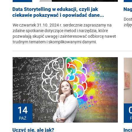
Data Storytelling w edukacji, czyli jak
Nag
ciekawie pokazywać i opowiadać dane...
Dost
zdję
We czwartek 31.10. 2024 r. serdecznie zapraszamy na
zdalne spotkanie dotyczące metod i narzędzia, które
pozwalają skupić uwagę i zainteresować odbiorcę nawet
trudnym tematem i skomplikowanymi danymi.
14
PAŹ
Uczyć się, ale jak?
Inc