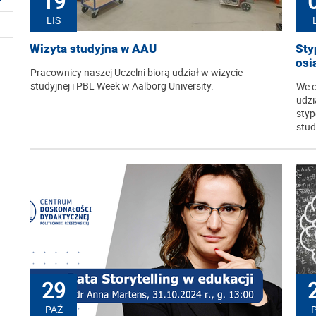
19
LIS
Wizyta studyjna w AAU
Sty
osi
Pracownicy naszej Uczelni biorą udział w wizycie
studyjnej i PBL Week w Aalborg University.
We c
udz
styp
stud
29
PAŹ